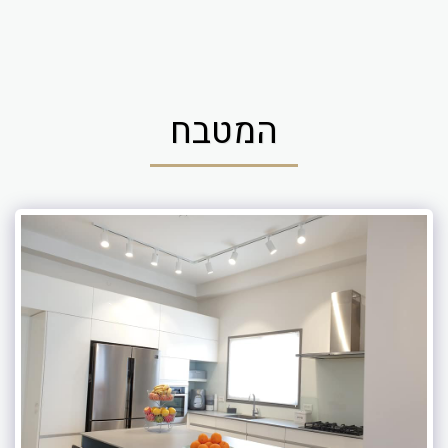
המטבח